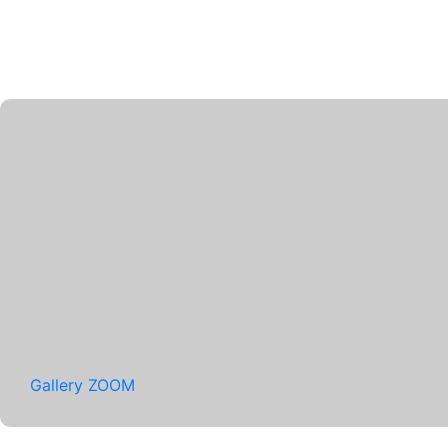
Gallery ZOOM