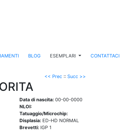
IAMENTI
BLOG
ESEMPLARI
CONTATTACI
<< Prec
::
Succ >>
ORITA
Data di nascita:
00-00-0000
NLOI:
Tatuaggio/Microchip:
Displasia:
ED-HD NORMAL
Brevetti:
IGP 1