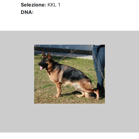
Selezione:
KKL 1
DNA: