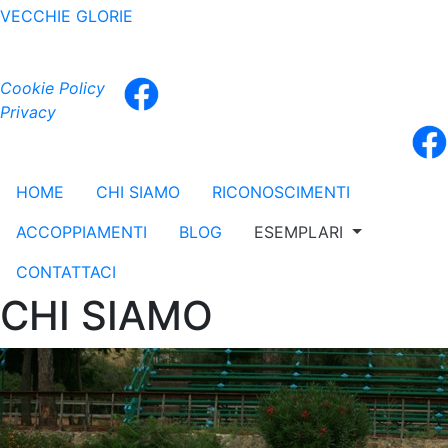
VECCHIE GLORIE
Cookie Policy
Privacy
HOME
CHI SIAMO
RICONOSCIMENTI
ACCOPPIAMENTI
BLOG
ESEMPLARI
CONTATTACI
CHI SIAMO