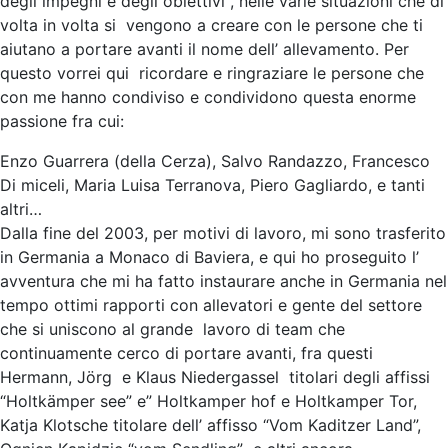
degli impegni e degli obiettivi , nelle varie situazioni che di
volta in volta si vengono a creare con le persone che ti
aiutano a portare avanti il nome dell’ allevamento. Per
questo vorrei qui ricordare e ringraziare le persone che
con me hanno condiviso e condividono questa enorme
passione fra cui:
Enzo Guarrera (della Cerza), Salvo Randazzo, Francesco
Di miceli, Maria Luisa Terranova, Piero Gagliardo, e tanti
altri…
Dalla fine del 2003, per motivi di lavoro, mi sono trasferito
in Germania a Monaco di Baviera, e qui ho proseguito l’
avventura che mi ha fatto instaurare anche in Germania nel
tempo ottimi rapporti con allevatori e gente del settore
che si uniscono al grande lavoro di team che
continuamente cerco di portare avanti, fra questi
Hermann, Jörg e Klaus Niedergassel titolari degli affissi
“Holtkämper see” e” Holtkamper hof e Holtkamper Tor,
Katja Klotsche titolare dell’ affisso “Vom Kaditzer Land”,